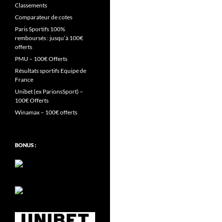
Classements
Comparateur de cotes
Paris Sportifs 100%
remboursés : jusqu’à 100€
offerts
PMU – 100€ Offerts
Résultats sportifs Equipe de
France
Unibet (ex ParionsSport) –
100€ Offerts
Winamax – 100€ offerts
BONUS :