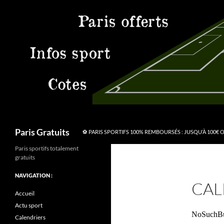
Recherche
Paris Gratuits
⚽ PARIS SPORTIFS 100% REMBOURSÉS : JUSQU’À 100€ 
Paris sportifs totalement
gratuits
NAVIGATION :
CAL
Accueil
Actu sport
Calendriers